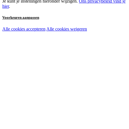
Je kunt je instellingen hieronder wijzigen.
Ons privacybeleid vind je
hier
.
Voorkeuren aanpassen
Alle cookies accepteren
Alle cookies weigeren
Noodzakelijke cookies:
Functionele en analytische cookies:
Marketingcookies: